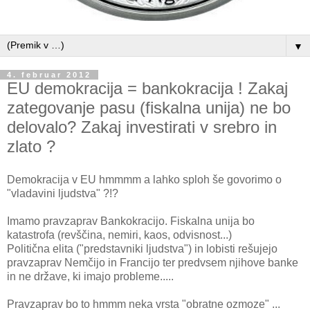
▼
4. februar 2012
EU demokracija = bankokracija ! Zakaj
zategovanje pasu (fiskalna unija) ne bo
delovalo? Zakaj investirati v srebro in
zlato ?
Demokracija v EU hmmmm a lahko sploh še govorimo o
"vladavini ljudstva" ?!?
Imamo pravzaprav Bankokracijo. Fiskalna unija bo
katastrofa (revščina, nemiri, kaos, odvisnost...)
Politična elita ("predstavniki ljudstva") in lobisti rešujejo
pravzaprav Nemčijo in Francijo ter predvsem njihove banke
in ne države, ki imajo probleme.....
Pravzaprav bo to hmmm neka vrsta "obratne ozmoze" ...