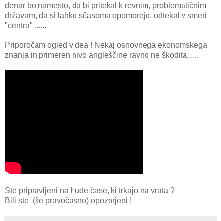
denar bo namesto, da bi pritekal k revnim, problematičnim
državam, da si lahko sčasoma opomorejo, odtekal v smeri
"centra" ......
Priporočam ogled videa ! Nekaj osnovnega ekonomskega
znanja in primeren nivo angleščine ravno ne škodita......
Ste pripravljeni na hude čase, ki trkajo na vrata ?
Bili ste (še pravočasno) opozorjeni !